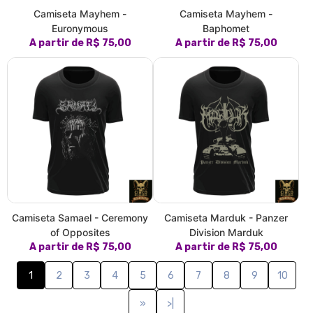
Camiseta Mayhem -
Camiseta Mayhem -
Euronymous
Baphomet
A partir de R$ 75,00
A partir de R$ 75,00
Camiseta Samael - Ceremony
Camiseta Marduk - Panzer
of Opposites
Division Marduk
A partir de R$ 75,00
A partir de R$ 75,00
1
2
3
4
5
6
7
8
9
10
»
>|