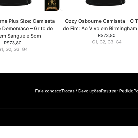
ne Plus Size: Camiseta
Ozzy Osbourne Camiseta – O 
 Demoníaco – Grito do
do Fim: Ao Vivo em Birmingham
 em Sangue e Som
R$73,80
G1, G2, G3, G4
R$73,80
G1, G2, G3, G4
Rastrear Pedido
Fale conosco
Trocas / Devoluções
Po