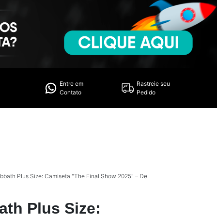
Entre em
Rastreie seu
Contato
Pedido
bbath Plus Size: Camiseta "The Final Show 2025" – De
th Plus Size: