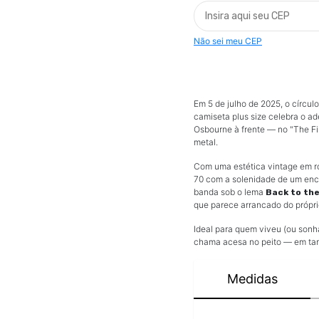
Não sei meu CEP
Em 5 de julho de 2025, o círcu
camiseta plus size celebra o 
Osbourne à frente — no "The Fi
metal.
Com uma estética vintage em rox
70 com a solenidade de um enc
banda sob o lema
Back to th
que parece arrancado do próprio
Ideal para quem viveu (ou sonha
chama acesa no peito — em tam
Medidas