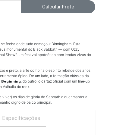
Calcular Frete
lo se fecha onde tudo começou: Birmingham. Esta
adeus monumental do Black Sabbath — com Ozzy
nal Show", um festival apoteótico com lendas vivas do
o e preto, a arte combina o espírito rebelde dos anos
erramento épico. De um lado, a formação clássica da
; do outro, o cartaz oficial com um line-up
e Beginning
 Valhalla do rock.
 viver) os dias de glória do Sabbath e quer manter a
anho digno de palco principal.
Especificações