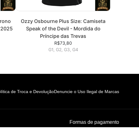
Trono
Ozzy Osbourne Plus Size: Camiseta
 2025
Speak of the Devil - Mordida do
Príncipe das Trevas
R$73,80
G1, G2, G3, G4
lítica de Troca e Devolução
Denuncie o Uso Ilegal de Marcas
Formas de pagamento