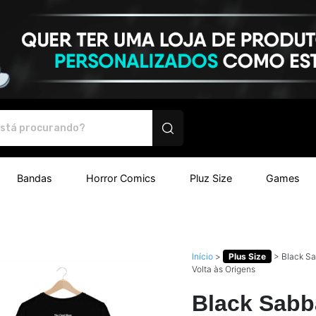
isetas e produtos personalizados
Bandas
Horror Comics
Pluz Size
Games
Início
>
Plus Size
>
Black Sa
Volta às Origens
Black Sabba