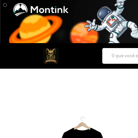
Cinco Miligramas de Misantropia - Cam