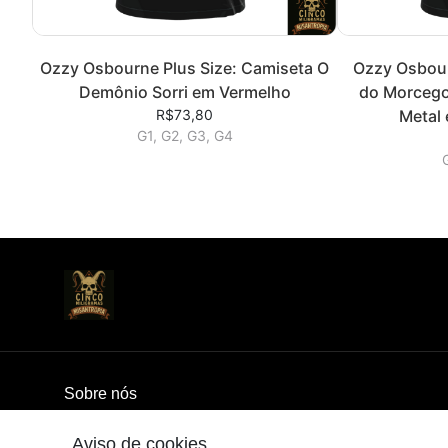
Ozzy Osbourne Plus Size: Camiseta O
Ozzy Osbour
Demônio Sorri em Vermelho
do Morcego
R$73,80
Metal
G1, G2, G3, G4
Sobre nós
Aviso de cookies
© Dados do vendedor: CPF 089.104.087-07