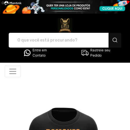
Cinco Miligramas de Misantrop
Entre em
Rastreie seu
Contato
Pedido