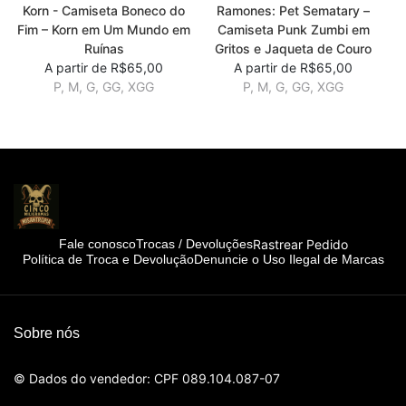
Korn - Camiseta Boneco do
Ramones: Pet Sematary –
Fim – Korn em Um Mundo em
Camiseta Punk Zumbi em
Ruínas
Gritos e Jaqueta de Couro
A partir de R$65,00
A partir de R$65,00
P, M, G, GG, XGG
P, M, G, GG, XGG
Rastrear Pedido
Fale conosco
Trocas / Devoluções
Política de Troca e Devolução
Denuncie o Uso Ilegal de Marcas
Sobre nós
© Dados do vendedor: CPF 089.104.087-07